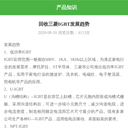
产品知识
回收三菱IGBT发展趋势
2020-08-10
浏览次数：
4113
次
发展趋势
1、低功率IGBT
IGBT应用范围一般都在600V、1KA、1KHz以上区域，为满足家电行
业的发展需求，摩托罗拉、ST半导体、三菱等公司推出低功率IGBT
产品，实用于家电行业的微波炉、洗衣机、电磁灶、电子整流器、
照相机等产品的应用。
2、U-IGBT
U（沟槽结构）--IGBT是在管芯上刻槽，芯片元胞内部形成沟槽式栅
极。采用沟道结构后，可进一步缩小元胞尺寸，减少沟道电阻，进
步电流密度，制造相同额定电流而芯片尺寸最少的产品。现有多家
公司生产各种U—IGBT产品，适用低电压驱动、表面贴装的要求。
3、NPT-IGBT