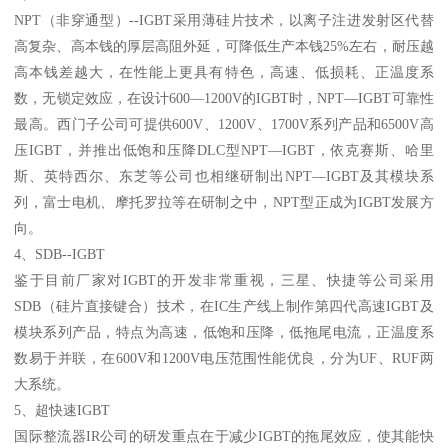
NPT（非穿通型）--IGBT采用薄硅片技术，以离子注进发射区代替
高复杂、高本钱的厚层高阻外延，可降低生产本钱25%左右，耐压越
高本钱差越大，在性能上更具有特色，高速、低损耗、正温度系
数，无锁定效应，在设计600—1200V的IGBT时，NPT—IGBT可靠性
最高。西门子公司可提供600V、1200V、1700V系列产品和6500V高
压IGBT，并推出低饱和压降DLC型NPT—IGBT，依克赛斯、哈里
斯、英特西尔、东芝等公司也相继研制出NPT—IGBT及其模块系
列，富士电机、摩托罗拉等在研制之中，NPT型正成为IGBT发展方
向。
4、SDB--IGBT
鉴于目前厂家对IGBT的开发非常重视，三星、快捷等公司采用
SDB（硅片直接键合）技术，在IC生产线上制作第四代高速IGBT及
模块系列产品，特点为高速，低饱和压降，低拖尾电流，正温度系
数易于并联，在600V和1200V电压范围性能优良，分为UF、RUF两
大系统。
5、超快速IGBT
国际整流器IR公司的研发重点在于减少IGBT的拖尾效应，使其能快