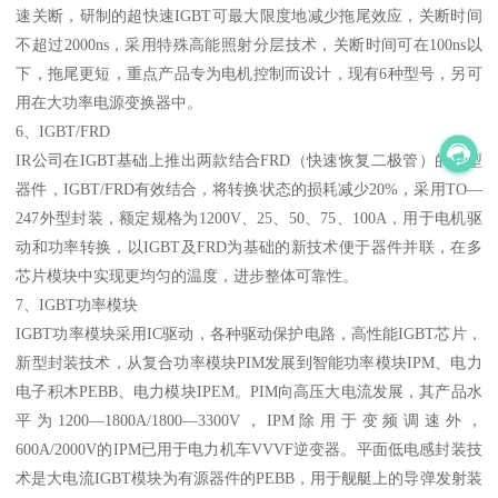
速关断，研制的超快速IGBT可最大限度地减少拖尾效应，关断时间
不超过2000ns，采用特殊高能照射分层技术，关断时间可在100ns以
下，拖尾更短，重点产品专为电机控制而设计，现有6种型号，另可
用在大功率电源变换器中。
6、IGBT/FRD
IR公司在IGBT基础上推出两款结合FRD（快速恢复二极管）的新型
器件，IGBT/FRD有效结合，将转换状态的损耗减少20%，采用TO—
247外型封装，额定规格为1200V、25、50、75、100A，用于电机驱
动和功率转换，以IGBT及FRD为基础的新技术便于器件并联，在多
芯片模块中实现更均匀的温度，进步整体可靠性。
7、IGBT功率模块
IGBT功率模块采用IC驱动，各种驱动保护电路，高性能IGBT芯片，
新型封装技术，从复合功率模块PIM发展到智能功率模块IPM、电力
电子积木PEBB、电力模块IPEM。PIM向高压大电流发展，其产品水
平为1200—1800A/1800—3300V，IPM除用于变频调速外，
600A/2000V的IPM已用于电力机车VVVF逆变器。平面低电感封装技
术是大电流IGBT模块为有源器件的PEBB，用于舰艇上的导弹发射装