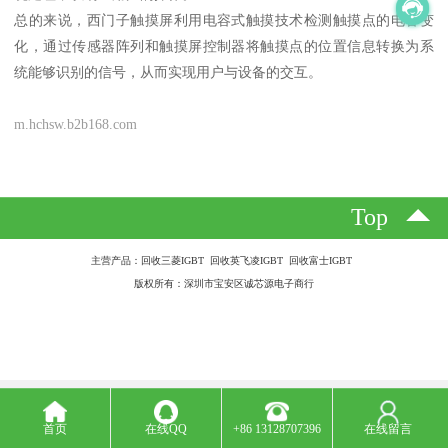
总的来说，西门子触摸屏利用电容式触摸技术检测触摸点的电容变
化，通过传感器阵列和触摸屏控制器将触摸点的位置信息转换为系
统能够识别的信号，从而实现用户与设备的交互。
m.hchsw.b2b168.com
Top
主营产品：回收三菱IGBT 回收英飞凌IGBT 回收富士IGBT
版权所有：深圳市宝安区诚芯源电子商行
首页
在线QQ
+86 13128707396
在线留言