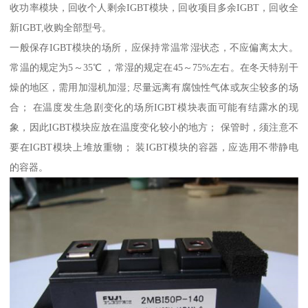
收功率模块，回收个人剩余IGBT模块，回收项目多余IGBT，回收全
新IGBT,收购全部型号。
一般保存IGBT模块的场所，应保持常温常湿状态，不应偏离太大。
常温的规定为5～35℃ ，常湿的规定在45～75%左右。在冬天特别干
燥的地区，需用加湿机加湿; 尽量远离有腐蚀性气体或灰尘较多的场
合； 在温度发生急剧变化的场所IGBT模块表面可能有结露水的现
象，因此IGBT模块应放在温度变化较小的地方； 保管时，须注意不
要在IGBT模块上堆放重物； 装IGBT模块的容器，应选用不带静电
的容器。