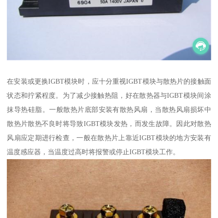
在安装或更换IGBT模块时，应十分重视IGBT模块与散热片的接触面
状态和拧紧程度。为了减少接触热阻，好在散热器与IGBT模块间涂
抹导热硅脂。一般散热片底部安装有散热风扇，当散热风扇损坏中
散热片散热不良时将导致IGBT模块发热，而发生故障。因此对散热
风扇应定期进行检查，一般在散热片上靠近IGBT模块的地方安装有
温度感应器，当温度过高时将报警或停止IGBT模块工作。