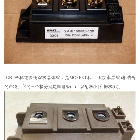
IGBT全称绝缘栅双极晶体管，是MOSFET和GTR(功率晶管)相结合
的产物。它的三个极分别是集电极(C)、发射极(E)和栅极(G)。