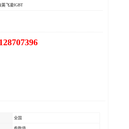
英飞凌IGBT
128707396
全国
参数值