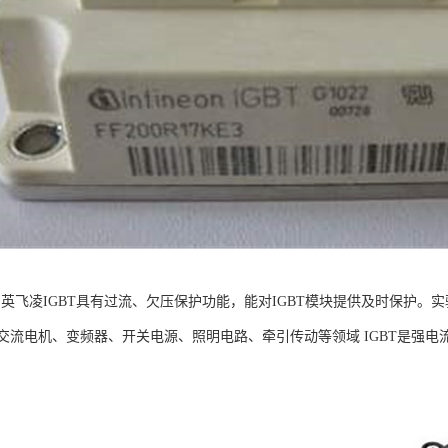
T：英飞凌IGBT具有过流、欠压保护功能，能对IGBT模块提供及时保护
交流电机、变频器、开关电源、照明电路、牵引传动等领域 IGBT是强电