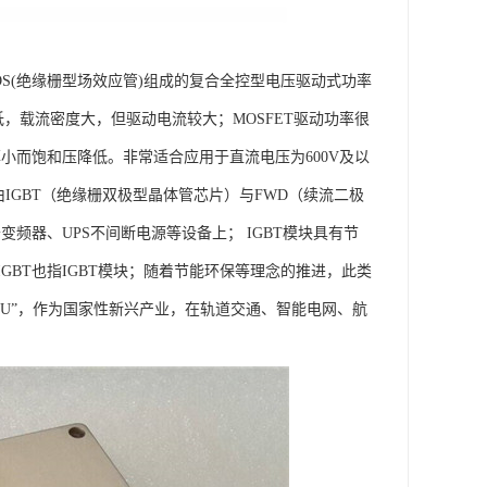
极型三极管)和MOS(绝缘栅型场效应管)组成的复合全控型电压驱动式功率
降低，载流密度大，但驱动电流较大；MOSFET驱动功率很
小而饱和压降低。非常适合应用于直流电压为600V及以
IGBT（绝缘栅双极型晶体管芯片）与FWD（续流二极
频器、UPS不间断电源等设备上； IGBT模块具有节
BT也指IGBT模块；随着节能环保等理念的推进，此类
PU”，作为国家性新兴产业，在轨道交通、智能电网、航