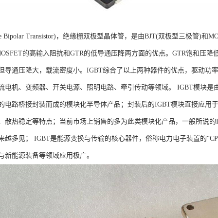
ted Gate Bipolar Transistor)，绝缘栅双极型晶体管，是由BJT(双
MOSFET的高输入阻抗和GTR的低导通压降两方面的优点。GTR饱和压
但导通压降大，载流密度小。IGBT综合了以上两种器件的优点，驱动功率
流电机、变频器、开关电源、照明电路、牵引传动等领域。 IGBT模块是由
的电路桥接封装而成的模块化半导体产品；封装后的IGBT模块直接应用于变
、散热稳定等特点；当前市场上销售的多为此类模块化产品，一般所说的IG
来越多见； IGBT是能源变换与传输的核心器件，俗称电力电子装置的“C
与新能源装备等领域应用极广。