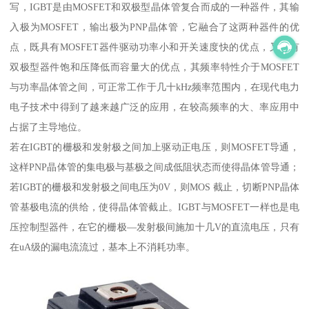
写，IGBT是由MOSFET和双极型晶体管复合而成的一种器件，其输
入极为MOSFET，输出极为PNP晶体管，它融合了这两种器件的优
点，既具有MOSFET器件驱动功率小和开关速度快的优点，又具有
双极型器件饱和压降低而容量大的优点，其频率特性介于MOSFET
与功率晶体管之间，可正常工作于几十kHz频率范围内，在现代电力
电子技术中得到了越来越广泛的应用，在较高频率的大、率应用中
占据了主导地位。
若在IGBT的栅极和发射极之间加上驱动正电压，则MOSFET导通，
这样PNP晶体管的集电极与基极之间成低阻状态而使得晶体管导通；
若IGBT的栅极和发射极之间电压为0V，则MOS 截止，切断PNP晶体
管基极电流的供给，使得晶体管截止。IGBT与MOSFET一样也是电
压控制型器件，在它的栅极—发射极间施加十几V的直流电压，只有
在uA级的漏电流流过，基本上不消耗功率。