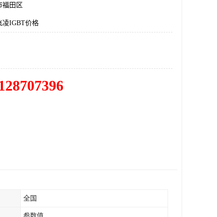
市福田区
凌IGBT价格
128707396
全国
参数值