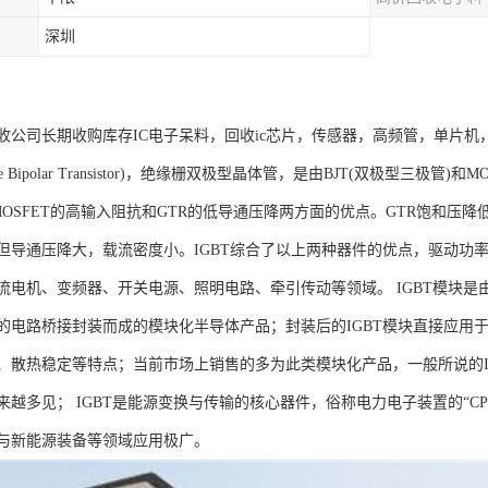
深圳
收公司长期收购库存IC电子呆料，回收ic芯片，传感器，高频管，单片机
ted Gate Bipolar Transistor)，绝缘栅双极型晶体管，是由BJT(双
MOSFET的高输入阻抗和GTR的低导通压降两方面的优点。GTR饱和压
但导通压降大，载流密度小。IGBT综合了以上两种器件的优点，驱动功率
流电机、变频器、开关电源、照明电路、牵引传动等领域。 IGBT模块是由
的电路桥接封装而成的模块化半导体产品；封装后的IGBT模块直接应用于变
、散热稳定等特点；当前市场上销售的多为此类模块化产品，一般所说的IG
来越多见； IGBT是能源变换与传输的核心器件，俗称电力电子装置的“C
与新能源装备等领域应用极广。