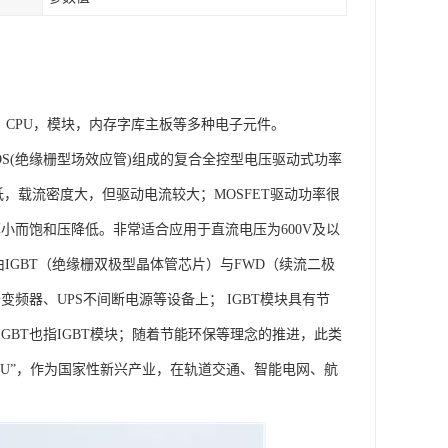
，CPU，模块，内存字库主板等多种电子元件。
极型三极管)和MOS(绝缘栅型场效应管)组成的复合全控型电压驱动式功率
降低，载流密度大，但驱动电流较大；MOSFET驱动功率很
小而饱和压降低。非常适合应用于直流电压为600V及以
IGBT（绝缘栅双极型晶体管芯片）与FWD（续流二极
频器、UPS不间断电源等设备上； IGBT模块具有节
BT也指IGBT模块；随着节能环保等理念的推进，此类
PU”，作为国家性新兴产业，在轨道交通、智能电网、航