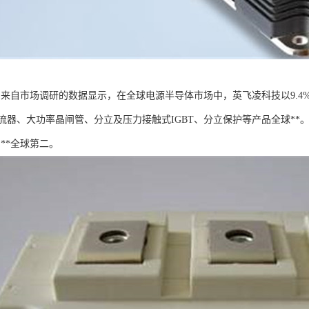
T：来自市场调研的数据显示，在全球电源半导体市场中，英飞凌科技以9.
流器、大功率晶闸管、分立及压力接触式IGBT、分立保护等产品全球**
则**全球第二。