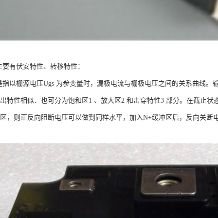
性主要有伏安特性、转移特性：
性是指以栅源电压Ugs 为参变量时，漏极电流与栅极电压之间的关系曲线。输出漏
输出特性相似．也可分为饱和区1 、放大区2 和击穿特性3 部分。在截止状态下
冲区，则正反向阻断电压可以做到同样水平，加入N+缓冲区后，反向关断电