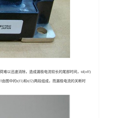
荷难以迅速消除，造成漏极电流较长的尾部时间，td(off)
图中的t(f1)和t(f2)两段组成，而漏极电流的关断时