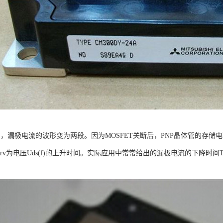
中，漏极电流的波形变为两段。因为MOSFET关断后，PNP晶体管的存储电
rv为电压Uds(f)的上升时间。实际应用中常常给出的漏极电流的下降时间Tf由