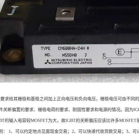
关断要求给其栅极和基极之间加上正向电压和负向电压，栅极电压可由不同
件关断偏置的要求、栅极电荷的要求、耐固性要求和电源的情况。因为IGBT
BT的输入电容较MOSFET为大，故IGBT的关断偏压应该比许多MOSF
则： 1、可以约定地点见面现金交易；2、可以快递代收货款交易；3、可