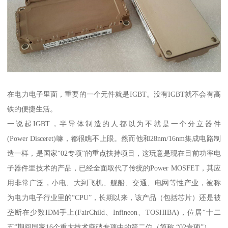
在电力电子里面，重要的一个元件就是IGBT。没有IGBT就不会有高
铁的便捷生活。
一说起IGBT，半导体制造的人都以为不就是一个分立器件
(Power Disceret)嘛，都很瞧不上眼。然而他和28nm/16nm集成电路制
造一样，是国家“02专项”的重点扶持项目，这玩意是现在目前功率电
子器件里技术的产品，已经全面取代了传统的Power MOSFET，其应
用非常广泛，小电、大到飞机、舰船、交通、电网等性产业，被称
为电力电子行业里的“CPU”，长期以来，该产品（包括芯片）还是被
垄断在少数IDM手上(FairChild、Infineon、TOSHIBA)，位居“十二
五”期间国家16个重大技术突破专项中的第二位（简称 “02专项”）。