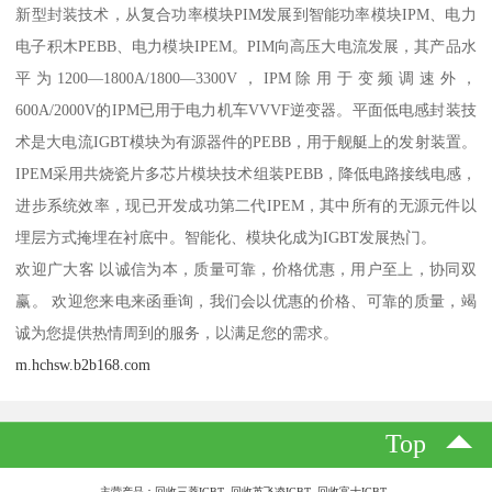
新型封装技术，从复合功率模块PIM发展到智能功率模块IPM、电力
电子积木PEBB、电力模块IPEM。PIM向高压大电流发展，其产品水
平为1200—1800A/1800—3300V，IPM除用于变频调速外，
600A/2000V的IPM已用于电力机车VVVF逆变器。平面低电感封装技
术是大电流IGBT模块为有源器件的PEBB，用于舰艇上的发射装置。
IPEM采用共烧瓷片多芯片模块技术组装PEBB，降低电路接线电感，
进步系统效率，现已开发成功第二代IPEM，其中所有的无源元件以
埋层方式掩埋在衬底中。智能化、模块化成为IGBT发展热门。
欢迎广大客 以诚信为本，质量可靠，价格优惠，用户至上，协同双
赢。 欢迎您来电来函垂询，我们会以优惠的价格、可靠的质量，竭
诚为您提供热情周到的服务，以满足您的需求。
m.hchsw.b2b168.com
Top
主营产品：回收三菱IGBT 回收英飞凌IGBT 回收富士IGBT