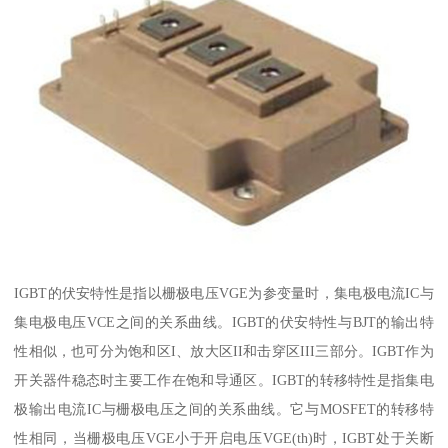
IGBT的伏安特性是指以栅极电压VGE为参变量时，集电极电流IC与
集电极电压VCE之间的关系曲线。IGBT的伏安特性与BJT的输出特
性相似，也可分为饱和区I、放大区II和击穿区III三部分。IGBT作为
开关器件稳态时主要工作在饱和导通区。IGBT的转移特性是指集电
极输出电流IC与栅极电压之间的关系曲线。它与MOSFET的转移特
性相同，当栅极电压VGE小于开启电压VGE(th)时，IGBT处于关断