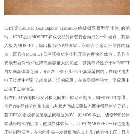
IGBT是Insulated Gate Bipolar Transistor(绝缘栅双极型晶体管)的缩
写，IGBT是由MOSFET和双极型晶体管复合而成的一种器件，其输
入极为MOSFET，输出极为PNP晶体管，它融合了这两种器件的优
点，既具有MOSFET器件驱动功率小和开关速度快的优点，又具有
双极型器件饱和压降低而容量大的优点，其频率特性介于MOSFET
与功率晶体管之间，可正常工作于几十kHz频率范围内，在现代电力
电子技术中得到了越来越广泛的应用，在较高频率的大、率应用中
占据了主导地位。
若在IGBT的栅极和发射极之间加上驱动正电压，则MOSFET导通，
这样PNP晶体管的集电极与基极之间成低阻状态而使得晶体管导通；
若IGBT的栅极和发射极之间电压为0V，则MOS 截止，切断PNP晶体
管基极电流的供给，使得晶体管截止。IGBT与MOSFET一样也是电
压控制型器件，在它的栅极—发射极间施加十几V的直流电压，只有