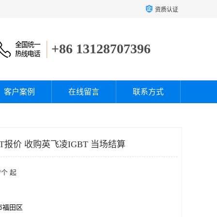
资质认证
+86 13128707396
客户案例
在线留言
联系方式
T报价 收购英飞凌IGBT 当场结算
/个 起
市福田区