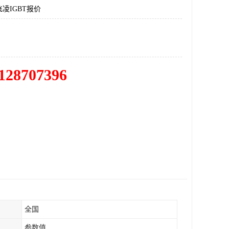
凌IGBT报价
128707396
全国
参数值