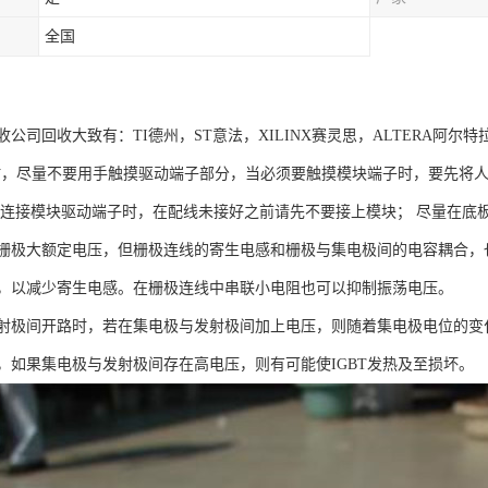
全国
公司回收大致有：TI德州，ST意法，XILINX赛灵思，ALTERA阿尔特
块时，尽量不要用手触摸驱动端子部分，当必须要触摸模块端子时，要先将
料连接模块驱动端子时，在配线未接好之前请先不要接上模块； 尽量在底
栅极大额定电压，但栅极连线的寄生电感和栅极与集电极间的电容耦合，
，以减少寄生电感。在栅极连线中串联小电阻也可以抑制振荡电压。
射极间开路时，若在集电极与发射极间加上电压，则随着集电极电位的变
，如果集电极与发射极间存在高电压，则有可能使IGBT发热及至损坏。