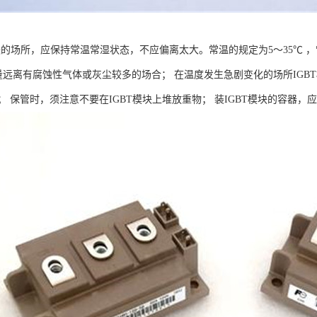
块的场所，应保持常温常湿状态，不应偏离太大。常温的规定为5～35℃ ，
尽量远离有腐蚀性气体或灰尘较多的场合； 在温度发生急剧变化的场所IGB
 保管时，须注意不要在IGBT模块上堆放重物； 装IGBT模块的容器，