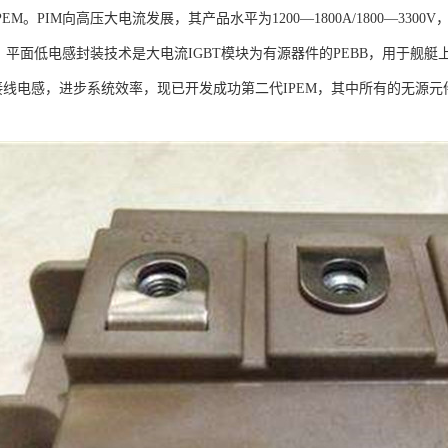
PEM。PIM向高压大电流发展，其产品水平为1200—1800A/1800—3300V
。平面低电感封装技术是大电流IGBT模块为有源器件的PEBB，用于舰艇
路接线电感，进步系统效率，现已开发成功第二代IPEM，其中所有的无源元