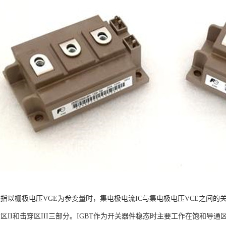
是指以栅极电压VGE为参变量时，集电极电流IC与集电极电压VCE之间的关
区II和击穿区III三部分。IGBT作为开关器件稳态时主要工作在饱和导通