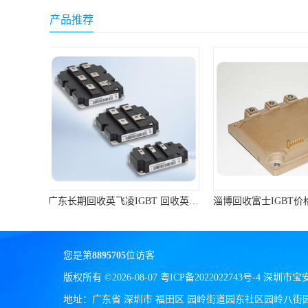
产品推荐
淄博回收富士IGBT价格 回收富士模块 欢迎咨询
您是第
8895705
位访客
版权所有 ©2026-08-07
粤ICP备2022022743号-4
深圳市宝
地址：广东省 深圳市 福田区 园岭街道园东社区园岭八街园岭