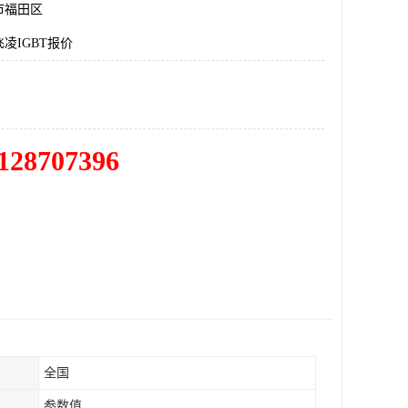
市福田区
凌IGBT报价
128707396
全国
参数值