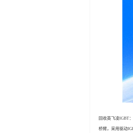
回收英飞凌IGBT
桥臂，采用驱动IG