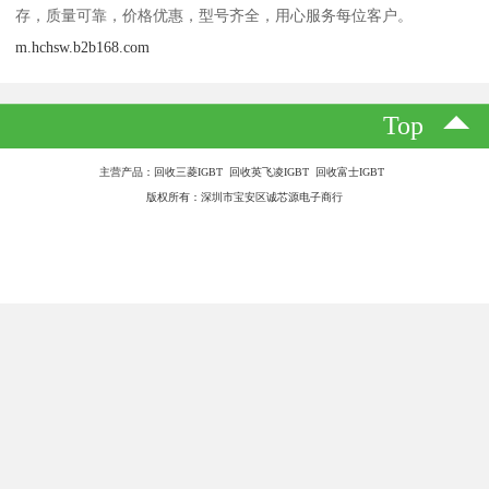
IGBT全称绝缘栅双极晶体管，是MOSFET和GTR(功率晶管)相结合
的产物。它的三个极分别是集电极(C)、发射极(E)和栅极(G)。
众所周知，IGBT是一种用MOS来控制晶体管的新型电力电子器件，
具有电压高、电流大、频率高、导通电阻小等特点，被广泛应用在
变频器的逆变电路中。但由于IGBT的耐过流能力与耐过压能力较