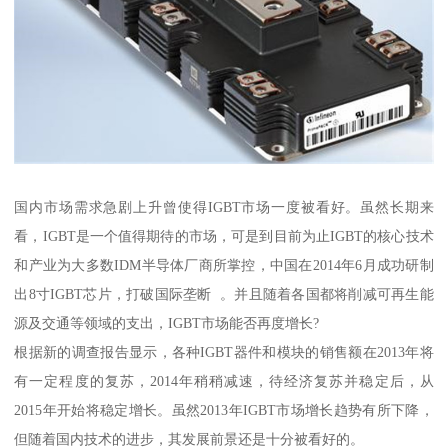
国内市场需求急剧上升曾使得IGBT市场一度被看好。虽然长期来
看，IGBT是一个值得期待的市场，可是到目前为止IGBT的核心技术
和产业为大多数IDM半导体厂商所掌控，中国在2014年6月成功研制
出8寸IGBT芯片，打破国际垄断 。并且随着各国都将削减可再生能
源及交通等领域的支出，IGBT市场能否再度增长?
根据新的调查报告显示，各种IGBT器件和模块的销售额在2013年将
有一定程度的复苏，2014年稍稍减速，待经济复苏并稳定后，从
2015年开始将稳定增长。虽然2013年IGBT市场增长趋势有所下降，
但随着国内技术的进步，其发展前景还是十分被看好的。