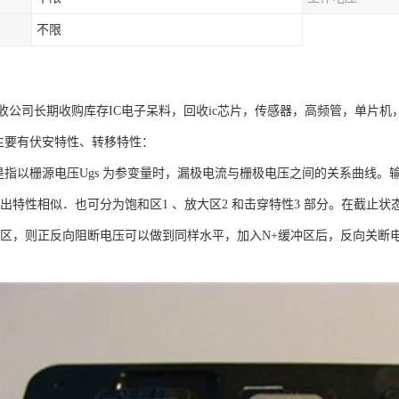
不限
收公司长期收购库存IC电子呆料，回收ic芯片，传感器，高频管，单片机
性主要有伏安特性、转移特性：
性是指以栅源电压Ugs 为参变量时，漏极电流与栅极电压之间的关系曲线。输出漏
输出特性相似．也可分为饱和区1 、放大区2 和击穿特性3 部分。在截止状态下
冲区，则正反向阻断电压可以做到同样水平，加入N+缓冲区后，反向关断电