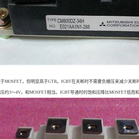
低于MOSFET，但明显高于GTR。IGBT在关断时不需要负栅压来减少
电压约3～4V，和MOSFET相当。IGBT导通时的饱和压降比MOSFET