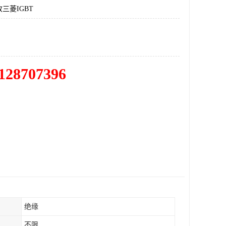
三菱IGBT
128707396
绝缘
不限