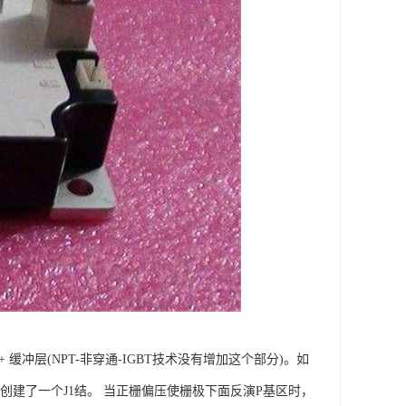
 缓冲层(NPT-非穿通-IGBT技术没有增加这个部分)。如
间创建了一个J1结。 当正栅偏压使栅极下面反演P基区时，