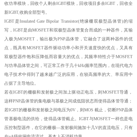
收功率模块，回收个人剩余IGBT模块，回收项目多余IGBT，回收全
新IGBT,收购全部型号。
IGBT是Insulated Gate Bipolar Transistor(绝缘栅双极型晶体管)的缩
写，IGBT是由MOSFET和双极型晶体管复合而成的一种器件，其输
入极为MOSFET，输出极为PNP晶体管，它融合了这两种器件的优
点，既具有MOSFET器件驱动功率小和开关速度快的优点，又具有
双极型器件饱和压降低而容量大的优点，其频率特性介于MOSFET
与功率晶体管之间，可正常工作于几十kHz频率范围内，在现代电力
电子技术中得到了越来越广泛的应用，在较高频率的大、率应用中
占据了主导地位。
若在IGBT的栅极和发射极之间加上驱动正电压，则MOSFET导通，
这样PNP晶体管的集电极与基极之间成低阻状态而使得晶体管导通；
若IGBT的栅极和发射极之间电压为0V，则MOS 截止，切断PNP晶体
管基极电流的供给，使得晶体管截止。IGBT与MOSFET一样也是电
压控制型器件，在它的栅极—发射极间施加十几V的直流电压，只有
在uA级的漏电流流过，基本上不消耗功率。