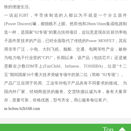
铁的便捷生活。
一说起IGBT，半导体制造的人都以为不就是一个分立器件
(Power Disceret)嘛，都很瞧不上眼。然而他和28nm/16nm集成电路制
造一样，是国家“02专项”的重点扶持项目，这玩意是现在目前功率电
子器件里技术的产品，已经全面取代了传统的Power MOSFET，其应
用非常广泛，小电、大到飞机、舰船、交通、电网等性产业，被称
为电力电子行业里的“CPU”，长期以来，该产品（包括芯片）还是被
垄断在少数IDM手上(FairChild、Infineon、TOSHIBA)，位居“十二
五”期间国家16个重大技术突破专项中的第二位（简称 “02专项”）。
产品广泛应用于民用、工业等对电子产品具有不同要求的领域。 为
国内外厂家、经销商提供的服务。交货快捷以诚为本，备有大量库
存，质量可靠，价格优惠，型号齐全，用心服务每位客户。
m.hchsw.b2b168.com
Top