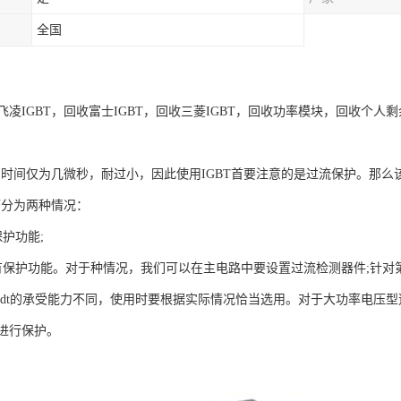
全国
凌IGBT，回收富士IGBT，回收三菱IGBT，回收功率模块，回收个人剩余
流的时间仅为几微秒，耐过小，因此使用IGBT首要注意的是过流保护。那么
可分为两种情况：
护功能;
有保护功能。对于种情况，我们可以在主电路中要设置过流检测器件;针对
u/dt的承受能力不同，使用时要根据实际情况恰当选用。对于大功率电压型
进行保护。