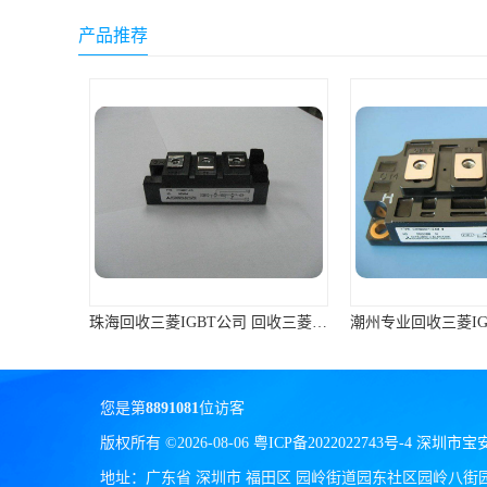
产品推荐
珠海回收三菱IGBT公司 回收三菱模块 支持各种支付方式
您是第
8891081
位访客
版权所有 ©2026-08-06
粤ICP备2022022743号-4
深圳市宝
地址：广东省 深圳市 福田区 园岭街道园东社区园岭八街园岭