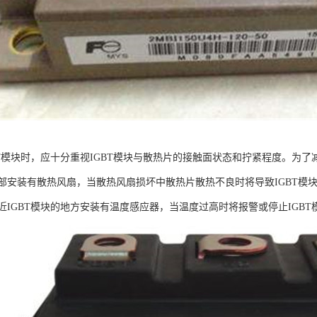
BT模块时，应十分重视IGBT模块与散热片的接触面状态和拧紧程度。为了
部安装有散热风扇，当散热风扇损坏中散热片散热不良时将导致IGBT模
近IGBT模块的地方安装有温度感应器，当温度过高时将报警或停止IGBT