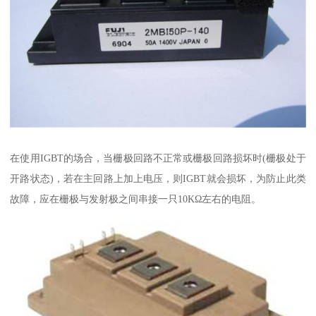
在使用IGBT的场合，当栅极回路不正常或栅极回路损坏时(栅极处于
开路状态)，若在主回路上加上电压，则IGBT就会损坏，为防止此类
故障，应在栅极与发射极之间串接一只10KΩ左右的电阻。