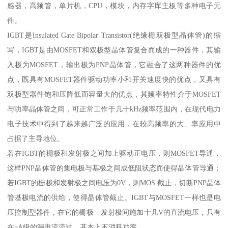
感器，高频管，单片机，CPU，模块，内存字库主板等多种电子元
件。
IGBT是Insulated Gate Bipolar Transistor(绝缘栅双极型晶体管)的缩
写，IGBT是由MOSFET和双极型晶体管复合而成的一种器件，其输
入极为MOSFET，输出极为PNP晶体管，它融合了这两种器件的优
点，既具有MOSFET器件驱动功率小和开关速度快的优点，又具有
双极型器件饱和压降低而容量大的优点，其频率特性介于MOSFET
与功率晶体管之间，可正常工作于几十kHz频率范围内，在现代电力
电子技术中得到了越来越广泛的应用，在较高频率的大、率应用中
占据了主导地位。
若在IGBT的栅极和发射极之间加上驱动正电压，则MOSFET导通，
这样PNP晶体管的集电极与基极之间成低阻状态而使得晶体管导通；
若IGBT的栅极和发射极之间电压为0V，则MOS 截止，切断PNP晶体
管基极电流的供给，使得晶体管截止。IGBT与MOSFET一样也是电
压控制型器件，在它的栅极—发射极间施加十几V的直流电压，只有
在uA级的漏电流流过，基本上不消耗功率。