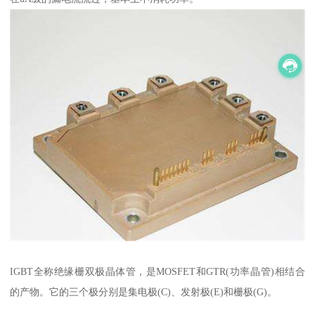
IGBT全称绝缘栅双极晶体管，是MOSFET和GTR(功率晶管)相结合
的产物。它的三个极分别是集电极(C)、发射极(E)和栅极(G)。