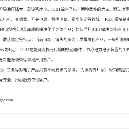
但导通压降大，载流密度小。IGBT综合了以上两种器件的优点，驱动功率
流电机、变频器、开关电源、照明电路、牵引传动等领域。 IGBT模块是由
的电路桥接封装而成的模块化半导体产品；封装后的IGBT模块直接应用于变
、散热稳定等特点；当前市场上销售的多为此类模块化产品，一般所说的IG
来越多见； IGBT是能源变换与传输的核心器件，俗称电力电子装置的“C
与新能源装备等领域应用极广。
用、工业等对电子产品具有不同要求的领域。 为国内外厂家、经销商提
号齐全，用心服务每位客户。
igbt.com