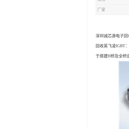
厂家
深圳诚芯源电子回
回收英飞凌IGBT
于搭建H桥及全桥