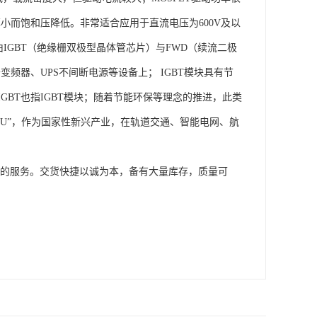
小而饱和压降低。非常适合应用于直流电压为600V及以
IGBT（绝缘栅双极型晶体管芯片）与FWD（续流二极
频器、UPS不间断电源等设备上； IGBT模块具有节
BT也指IGBT模块；随着节能环保等理念的推进，此类
PU”，作为国家性新兴产业，在轨道交通、智能电网、航
供的服务。交货快捷以诚为本，备有大量库存，质量可