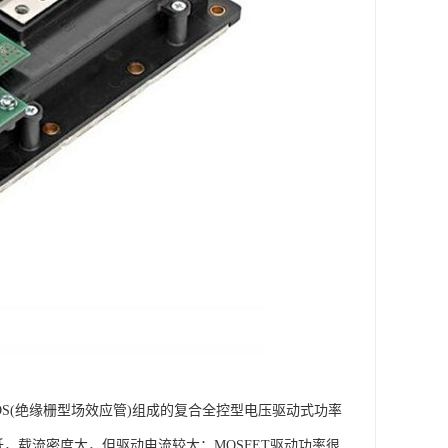
极型三极管)和MOS(绝缘栅型场效应管)组成的复合全控型电压驱动式功率
降低，载流密度大，但驱动电流较大；MOSFET驱动功率很