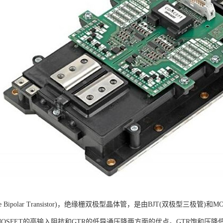
ted Gate Bipolar Transistor)，绝缘栅双极型晶体管，是由BJT(双
MOSFET的高输入阻抗和GTR的低导通压降两方面的优点。GTR饱和压