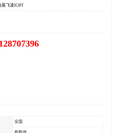
英飞凌IGBT
128707396
全国
参数值