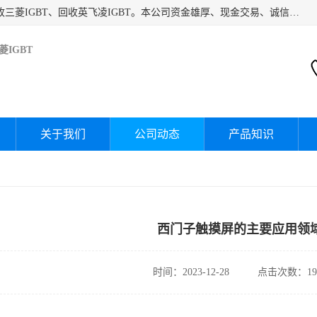
深圳市宝安区诚芯源电子商行主要经营：回收富士IGBT、回收三菱IGBT、回收英飞凌IGBT。本公司资金雄厚、现金交易、诚信待人，经过不断的探索和发展，已形成完善的评估、采购，从而为客户提供快捷价优的库存处理服务，迅速为客户消化库存，回笼资金。
IGBT
关于我们
公司动态
产品知识
西门子触摸屏的主要应用领
时间：2023-12-28
点击次数：19